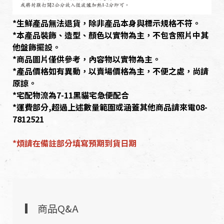
*生鮮產品無法退貨，除非產品本身與標示規格不符。
*本產品裝飾、造型、顏色以實物為主，不包含照片中其
他盤飾擺設。
*商品圖片僅供參考，內容物以實物為主。
*產品價格如有異動，以賣場價格為主，不便之處，尚請
原諒。
*宅配物流為7-11黑貓宅急便配合
*運費部分,超過上述數量範圍或涵蓋其他商品請來電08-
7812521
*煩請在備註部分填寫預期到貨日期
商品Q&A