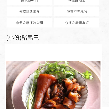
傳家風乾肉
傳家醃漬菜
傳家經典米食
傳家不老風味
永保安康保冷袋組
永保安康禮盒組
(小份)豬尾巴