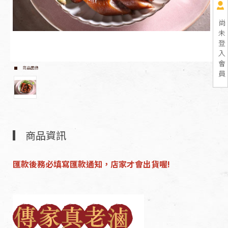
尚
未
登
入
會
商品圖像
員
商品資訊
匯款後務必填寫匯款通知，店家才會出貨喔!