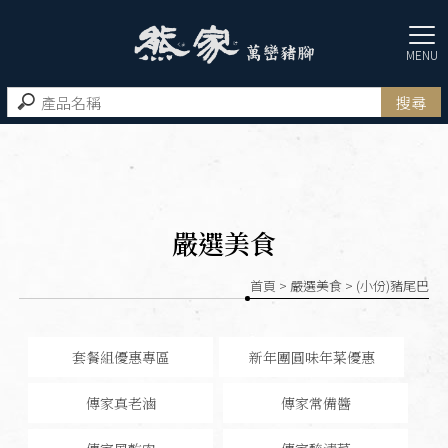
嚴選美食
首頁
>
嚴選美食
> (小份)豬尾巴
套餐組優惠專區
新年團圓味年菜優惠
傳家真老滷
傳家常備醬