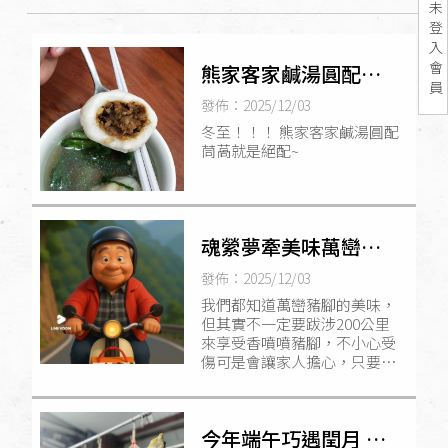
未
登
入
會
熊家客家鹹湯圓配茼
員
萵就是絕配~
發佈：2025/12/03
冬至！！！ 熊家客家鹹湯圓配
茼萵就是絕配~
魂縈夢牽美味萬巒豬
腳
發佈：2025/12/03
我們都知道萬巒豬腳的美味，
但其實不一定要跋涉200公里
來享受香噴噴豬腳，不小心受
傷可是會讓家人擔心，只要掃
一下QRcode，網路訂購就可
以輕鬆享受熊家萬巒豬腳囉。
今年端午巧遇閏月 給