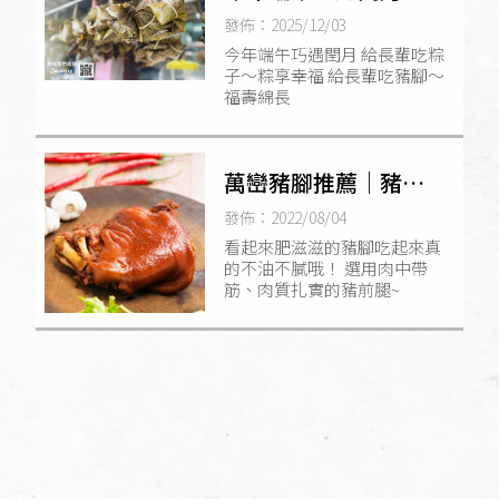
長輩吃粽子～粽享幸
發佈：2025/12/03
福
今年端午巧遇閏月 給長輩吃粽
子～粽享幸福 給長輩吃豬腳～
福壽綿長
萬巒豬腳推薦｜豬腳
禮盒推薦｜豬腳專賣
發佈：2022/08/04
｜團購美食
看起來肥滋滋的豬腳吃起來真
的不油不膩哦！ 選用肉中帶
筋、肉質扎實的豬前腿~