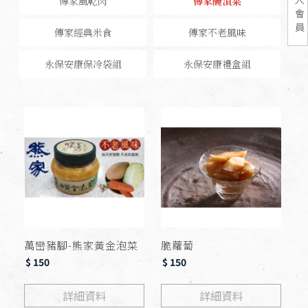
傳家風乾肉
傳家醃漬菜
會
員
傳家經典米食
傳家不老風味
永保安康保冷袋組
永保安康禮盒組
萬巒豬腳-熊家黃金泡菜
脆蘿蔔
$ 150
$ 150
詳細資料
詳細資料