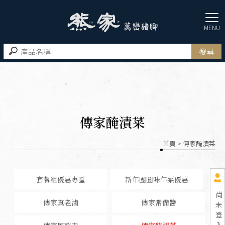
傳家醃漬菜
首頁
> 傳家醃漬菜
套餐組優惠專區
新年團圓味年菜優惠
尚
傳家真老滷
傳家常備醬
未
登
入