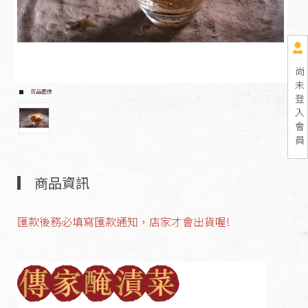
尚
未
商品圖像
登
入
會
員
商品資訊
匯款後務必填寫匯款通知，店家才會出貨喔!