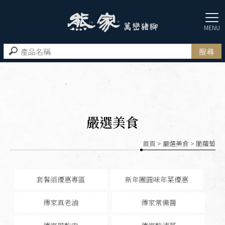
嚴選美食
首頁
>
嚴選美食
> 脆蘿蔔
套餐組優惠專區
新年團圓味年菜優惠
傳家真老滷
傳家常備醬