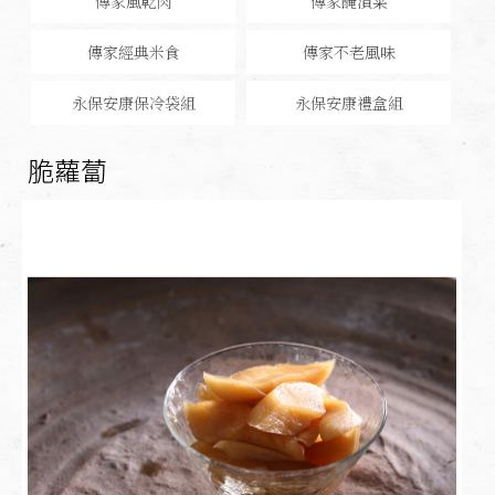
傳家風乾肉
傳家醃漬菜
傳家經典米食
傳家不老風味
永保安康保冷袋組
永保安康禮盒組
脆蘿蔔