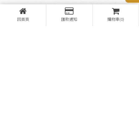
回首頁
匯款通知
購物車(0)
營登名稱：熊家企業有限公司
28657148
08-7812521
08-7812169
bear1948home@gmail.com
屏東縣萬巒鄉褒忠路156號