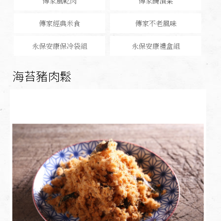
傳家風乾肉
傳家醃漬菜
傳家經典米食
傳家不老風味
永保安康保冷袋組
永保安康禮盒組
海苔豬肉鬆