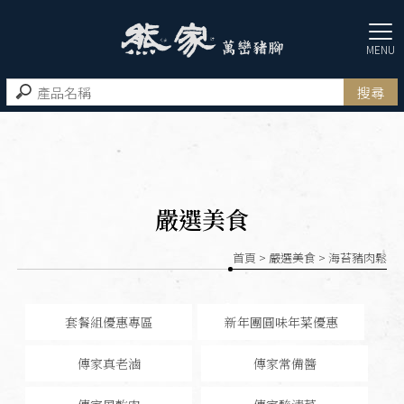
嚴選美食
首頁
>
嚴選美食
> 海苔豬肉鬆
套餐組優惠專區
新年團圓味年菜優惠
傳家真老滷
傳家常備醬