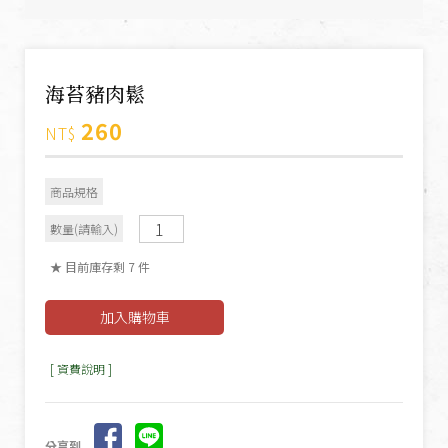
海苔豬肉鬆
260
NT$
商品規格
數量(請輸入)
★ 目前庫存剩 7 件
[ 資費說明 ]
分享到