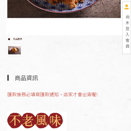
尚
未
登
入
會
商品圖像
員
商品資訊
匯款後務必填寫匯款通知，店家才會出貨喔!