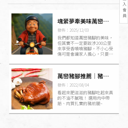
入
會
員
魂縈夢牽美味萬巒豬
腳
發佈：2025/12/03
我們都知道萬巒豬腳的美味，
但其實不一定要跋涉200公里
來享受香噴噴豬腳，不小心受
傷可是會讓家人擔心，只要掃
一下QRcode，網路訂購就可
以輕鬆享受熊家萬巒豬腳囉。
萬巒豬腳推薦｜豬腳
禮盒推薦｜豬腳專賣
發佈：2022/08/04
｜團購美食
看起來肥滋滋的豬腳吃起來真
的不油不膩哦！ 選用肉中帶
筋、肉質扎實的豬前腿~