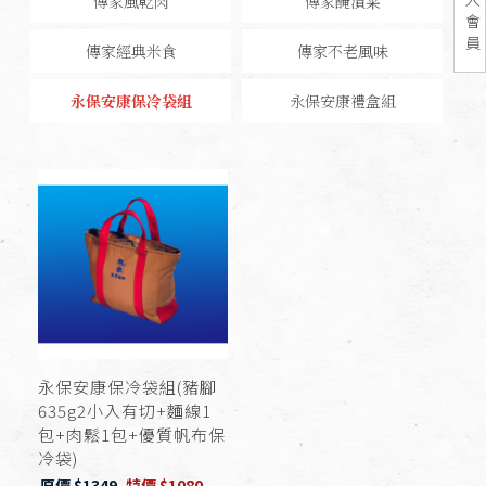
傳家風乾肉
傳家醃漬菜
會
員
傳家經典米食
傳家不老風味
永保安康保冷袋組
永保安康禮盒組
永保安康保冷袋組(豬腳
635g2小入有切+麵線1
包+肉鬆1包+優質帆布保
冷袋)
原價 $1349
特價 $1080