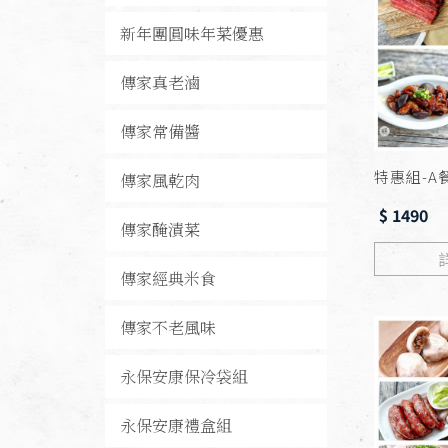
新年團圓味年菜優惠
傳家真老滷
傳家常備醬
特惠組-A
傳家風乾肉
$ 1490
傳家醃漬菜
傳家經典米食
傳家不老風味
永保安康保冷袋組
永保安康禮盒組