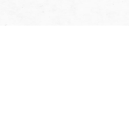
營登名稱：熊家企業有限公司
28657148
08-7812521
08-7812169
bear1948home@gmail.com
屏東縣萬巒鄉褒忠路156號