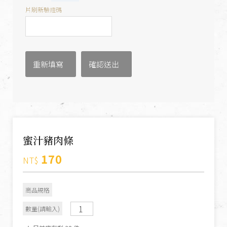
片刷新驗證碼
蜜汁豬肉條
170
NT$
商品規格
數量(請輸入)