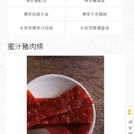
傳家風乾肉
傳家醃漬菜
傳家經典米食
傳家不老風味
永保安康保冷袋組
永保安康禮盒組
蜜汁豬肉條
尚
未
登