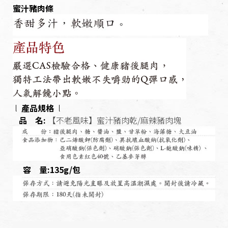
蜜汁豬肉條
l
產品規格
l
品 名:
【不老風味】
蜜汁豬肉乾/麻辣豬肉塊
容 量:
135g/包