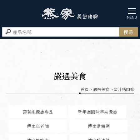
嚴選美食
首頁
>
嚴選美食
> 蜜汁豬肉條
套餐組優惠專區
新年團圓味年菜優惠
傳家真老滷
傳家常備醬