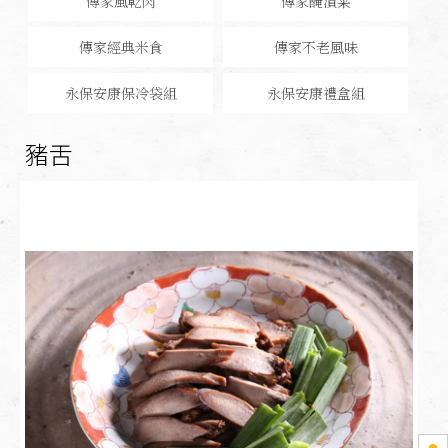
傳家風乾肉
傳家醃漬菜
傳家經典米食
傳家不老風味
永保安康保冷袋組
永保安康禮盒組
豬舌