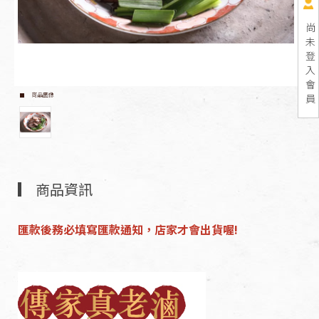
尚
未
登
入
會
商品圖像
員
商品資訊
匯款後務必填寫匯款通知，店家才會出貨喔!