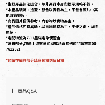
*生鮮產品無法退貨，除非產品本身與標示規格不符。
*本產品裝飾、造型、顏色以實物為主，不包含照片中其
他盤飾擺設。
*商品圖片僅供參考，內容物以實物為主。
*產品價格如有異動，以賣場價格為主，不便之處，尚請
原諒。
*宅配物流為7-11黑貓宅急便配合
*運費部分,超過上述數量範圍或涵蓋其他商品請來電08-
7812521
*煩請在備註部分填寫預期到貨日期
商品Q&A