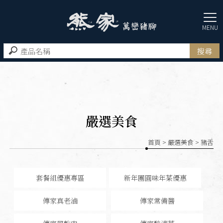
嚴選美食
首頁
>
嚴選美食
> 豬舌
套餐組優惠專區
新年團圓味年菜優惠
傳家真老滷
傳家常備醬