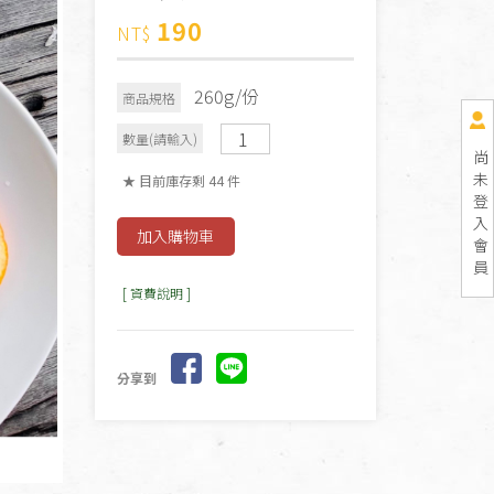
190
NT$
260g/份
商品規格
數量(請輸入)
尚
未
★ 目前庫存剩 44 件
登
入
會
員
[ 資費說明 ]
分享到