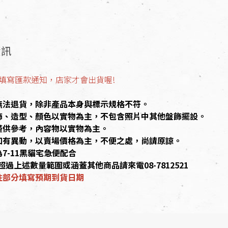
資訊
填寫匯款通知，店家才會出貨喔!
無法退貨，除非產品本身與標示規格不符。
飾、造型、顏色以實物為主，不包含照片中其他盤飾擺設。
僅供參考，內容物以實物為主。
如有異動，以賣場價格為主，不便之處，尚請原諒。
7-11黑貓宅急便配合
超過上述數量範圍或涵蓋其他商品請來電08-7812521
註部分填寫預期到貨日期