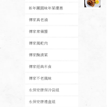
新年團圓味年菜優惠
傳家真老滷
傳家常備醬
傳家風乾肉
傳家醃漬菜
傳家經典米食
傳家不老風味
永保安康保冷袋組
永保安康禮盒組