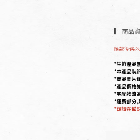
商品
匯款後務必
*生鮮產品
*本產品裝
*商品圖片
*產品價格
*宅配物流為
*運費部分,
*煩請在備