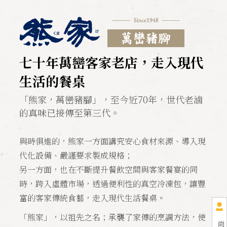
七十年萬巒客家老店，走入現代
生活的餐桌
「熊家，萬巒豬腳」，至今近70年，世代老滷
的真味已接傳至第三代。
與時俱進的，熊家一方面講究安心食材來源、導入現
代化設備、嚴謹要求製成規格；
另一方面，也在不斷提升餐飲空間與客家餐宴的同
時，跨入虛體市場，透過便利性的真空冷凍包，讓豐
富的客家傳統食藝，走入現代生活餐桌。
「熊家」，以祖先之名；承襲了家傳的烹調方法，使
尚