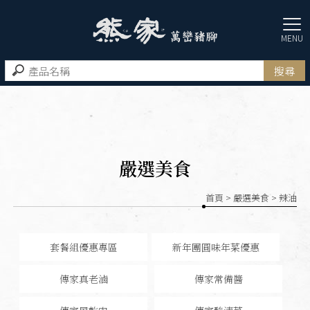
嚴選美食
首頁
>
嚴選美食
> 辣油
套餐組優惠專區
新年團圓味年菜優惠
傳家真老滷
傳家常備醬