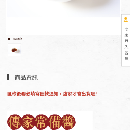
尚
未
商品圖像
登
入
會
員
商品資訊
匯款後務必填寫匯款通知，店家才會出貨喔!