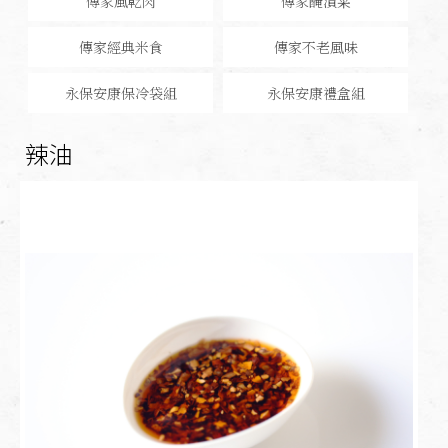
傳家風乾肉
傳家醃漬菜
傳家經典米食
傳家不老風味
永保安康保冷袋組
永保安康禮盒組
辣油