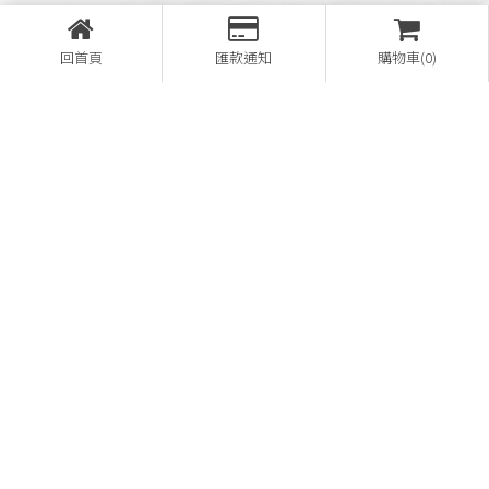
回首頁
匯款通知
購物車(0)
營登名稱：熊家企業有限公司
28657148
08-7812521
08-7812169
bear1948home@gmail.com
屏東縣萬巒鄉褒忠路156號