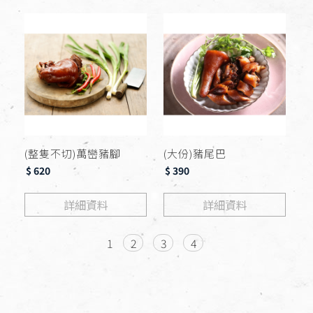
(整隻不切)萬巒豬腳
(大份)豬尾巴
$ 620
$ 390
詳細資料
詳細資料
1
2
3
4