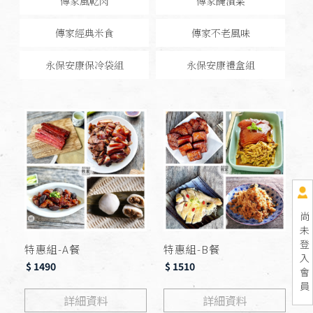
傳家風乾肉
傳家醃漬菜
傳家經典米食
傳家不老風味
永保安康保冷袋組
永保安康禮盒組
尚
未
登
特惠組-A餐
特惠組-B餐
入
$ 1490
$ 1510
會
員
詳細資料
詳細資料