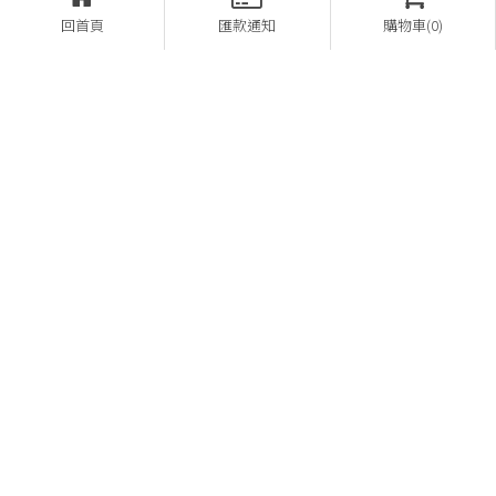
回首頁
匯款通知
購物車(0)
營登名稱：熊家企業有限公司
28657148
08-7812521
08-7812169
bear1948home@gmail.com
屏東縣萬巒鄉褒忠路156號