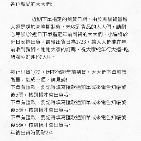
各位親愛的大大們:
近期下單指定的到貨日期，由於黑貓貨量增
大還是處於高峰期狀態，未收到貨品的大大們，請耐
心等候!於近日下單指定年前到貨的大大們，小編將於
近日安排出貨，最後出貨日為1/23，讓大大們能在年
前收到豬腳。謝謝大家的訂購，祝大家蛇年行大運~吃
豬腳添好運!發大財~
截止出貨1/23，因不保證年前到貨，大大們下單前請
衡量，造成不便，請見諒!
下單有匯款，要記得填寫匯款通知單或來電告知帳號
後5碼，核到帳才會出貨哦~
下單有匯款，要記得填寫匯款通知單或來電告知帳號
後5碼，核到帳才會出貨哦~
下單有匯款，要記得填寫匯款通知單或來電告知帳號
後5碼，核到帳才會出貨哦~
年後出貨時間點2/4